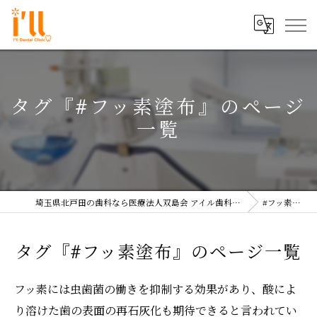
タグ『#フッ素塗布』のページ
一覧
埼玉県北戸田の歯科なら医療法人双島会 アイル歯科クリニック
#フッ素塗布
タグ『#フッ素塗布』のページ一覧
フッ素には虫歯菌の働きを抑制する効果があり、酸によ
り溶けた歯の表面の再石灰化も期待できると言われてい