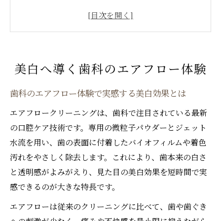
バイオフィルム除去で透明感ある歯を目指
す方法
エアフローが叶える歯科のやさしいクリー
ニング
美白へ導く歯科のエアフロー体験
着色汚れに強い歯科エアフローのメカニズ
ム解説
歯科のエアフロー体験で実感する美白効果とは
歯科で美しい口元を実現するポイントまと
エアフロークリーニングは、歯科で注目されている最新
め
の口腔ケア技術です。専用の微粒子パウダーとジェット
歯科の視点で知るバイオフィルム除去法
水流を用い、歯の表面に付着したバイオフィルムや着色
歯科で推奨されるバイオフィルム除去の重
汚れをやさしく除去します。これにより、歯本来の白さ
要性
と透明感がよみがえり、見た目の美白効果を短時間で実
エアフローがバイオフィルム対策に有効な
感できるのが大きな特長です。
理由
エアフローは従来のクリーニングに比べて、歯や歯ぐき
歯科でのバイオフィルム除去と美白効果の