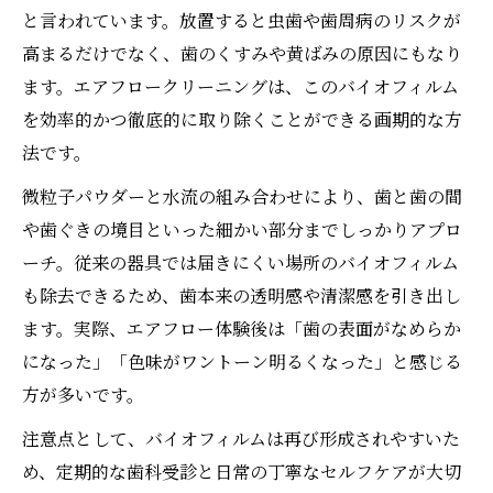
と言われています。放置すると虫歯や歯周病のリスクが
全性
高まるだけでなく、歯のくすみや黄ばみの原因にもなり
痛み少なく美しさを守るクリーニング技術
ます。エアフロークリーニングは、このバイオフィルム
歯科エアフローで痛みを抑えた美白クリー
を効率的かつ徹底的に取り除くことができる画期的な方
ニング
法です。
敏感な歯にも安心な歯科のクリーニング技
微粒子パウダーと水流の組み合わせにより、歯と歯の間
術
や歯ぐきの境目といった細かい部分までしっかりアプロ
歯を傷つけないエアフローの仕組みを歯科
ーチ。従来の器具では届きにくい場所のバイオフィルム
解説
も除去できるため、歯本来の透明感や清潔感を引き出し
歯科で選ばれる痛みの少ない美白施術の特
ます。実際、エアフロー体験後は「歯の表面がなめらか
徴
になった」「色味がワントーン明るくなった」と感じる
エアフローがもたらすやさしい歯科クリー
方が多いです。
ニング体験
注意点として、バイオフィルムは再び形成されやすいた
バイオフィルム除去の新定番を歯科で体感
め、定期的な歯科受診と日常の丁寧なセルフケアが大切
歯科現場で広がるバイオフィルム除去の新