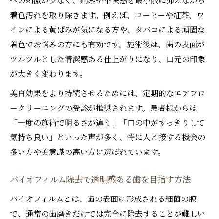
への刺激が少なく、痛みや不快感を最小限に抑えながら
関係
着色汚れを取り除きます。例えば、コーヒーや紅茶、ワ
従来の歯科クリーニングとの違いを徹底比
インによる黄ばみが気になる方や、タバコによる頑固な
較
着色でお悩みの方にも有効です。施術後は、歯の表面が
バイオフィルム除去で歯科が目指す健康口
ツルツルとした清潔感ある仕上がりになり、口元の印象
腔環境
が大きく変わります。
エアフローが実現する着色汚れ対策とは
美白効果をより持続させるためには、定期的なエアフロ
歯科エアフローで着色汚れを根本から除去
ークリーニングの受診が推奨されます。患者様からは
する方法
「一度の施術で明るさが違う」「口の中がすっきりして
美白効果を高める着色対策の歯科最新技術
気持ち良い」といった声が多く、特に人と接する機会の
多い方や美意識の高い方に選ばれています。
歯の着色汚れに悩む方へ歯科エアフローの
利点
バイオフィルム除去で透明感ある歯を目指す方法
バイオフィルム除去が着色予防に及ぼす影
バイオフィルムとは、歯の表面に形成される細菌の膜
響
で、通常の歯磨きだけでは完全に除去することが難しい
歯科専門家が語るエアフローの美白力と安