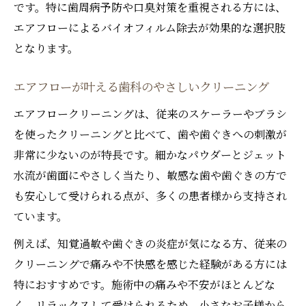
です。特に歯周病予防や口臭対策を重視される方には、
常識
エアフローによるバイオフィルム除去が効果的な選択肢
バイオフィルム対策としての歯科エアフロ
となります。
ー導入効果
歯科プロが語るバイオフィルム除去への取
エアフローが叶える歯科のやさしいクリーニング
り組み
エアフロークリーニングは、従来のスケーラーやブラシ
エアフローが新しい歯科クリーニング基準
を使ったクリーニングと比べて、歯や歯ぐきへの刺激が
に
非常に少ないのが特長です。細かなパウダーとジェット
従来法と比べた歯科エアフローのメリット
水流が歯面にやさしく当たり、敏感な歯や歯ぐきの方で
も安心して受けられる点が、多くの患者様から支持され
歯の健康維持に役立つ最新クリーニング法
ています。
歯科最新クリーニング法で健康な歯を守る
秘訣
例えば、知覚過敏や歯ぐきの炎症が気になる方、従来の
エアフローを活用した歯科の健康維持アプ
クリーニングで痛みや不快感を感じた経験がある方には
ローチ
特におすすめです。施術中の痛みや不安がほとんどな
く、リラックスして受けられるため、小さなお子様から