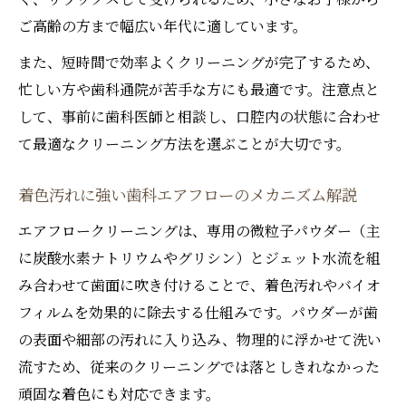
バイオフィルム除去で歯科から始める予防
ご高齢の方まで幅広い年代に適しています。
ケア
歯科の美白クリーニングが健康維持に役立
また、短時間で効率よくクリーニングが完了するため、
つ理由
忙しい方や歯科通院が苦手な方にも最適です。注意点と
して、事前に歯科医師と相談し、口腔内の状態に合わせ
エアフローで歯の健康をサポートする歯科
て最適なクリーニング方法を選ぶことが大切です。
の技術
着色汚れに強い歯科エアフローのメカニズム解説
エアフロークリーニングは、専用の微粒子パウダー（主
に炭酸水素ナトリウムやグリシン）とジェット水流を組
み合わせて歯面に吹き付けることで、着色汚れやバイオ
フィルムを効果的に除去する仕組みです。パウダーが歯
の表面や細部の汚れに入り込み、物理的に浮かせて洗い
流すため、従来のクリーニングでは落としきれなかった
頑固な着色にも対応できます。