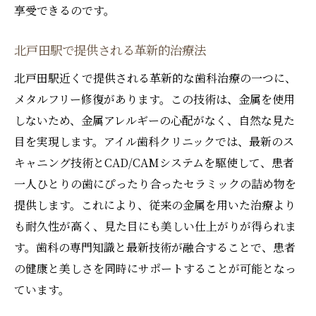
享受できるのです。
地域住民の健康をサポート
歯科治療の新スタンダード北戸田駅のメタルフ
北戸田駅で提供される革新的治療法
リー修復
北戸田駅近くで提供される革新的な歯科治療の一つに、
標準化された治療プロセス
メタルフリー修復があります。この技術は、金属を使用
専門医たちの連携の取り組み
しないため、金属アレルギーの心配がなく、自然な見た
患者のニーズに応える治療法
目を実現します。アイル歯科クリニックでは、最新のス
技術革新がもたらす治療の質向上
キャニング技術とCAD/CAMシステムを駆使して、患者
患者教育を通じた健康維持
一人ひとりの歯にぴったり合ったセラミックの詰め物を
メタルフリー治療の未来展望
提供します。これにより、従来の金属を用いた治療より
北戸田駅で選ばれる理由最先端のメタルフリー
も耐久性が高く、見た目にも美しい仕上がりが得られま
歯科治療
す。歯科の専門知識と最新技術が融合することで、患者
の健康と美しさを同時にサポートすることが可能となっ
地域での信頼と実績
ています。
アクセスの良さと治療の質