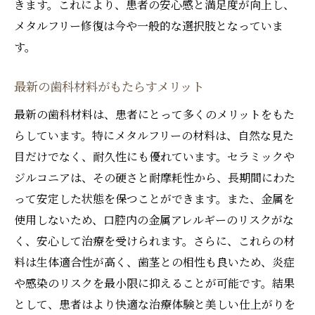
きます。これにより、患者の安心感と満足度が向上し、
臨床現場における新技術の導入
メタルフリー修復は今や一般的な選択肢となっていま
患者に適した治療プランの提案
す。
デジタル技術を駆使した診断方法
最新の歯科材料がもたらすメリット
高精度な補綴物製作のプロセス
治療後のアフターケア
最新の歯科材料は、患者にとって多くのメリットをもた
らしています。特にメタルフリーの材料は、自然な見た
患者の声から見る実績
目だけでなく、耐久性にも優れています。セラミックや
金属アレルギーの心配無用北戸田駅で安心の歯
ジルコニアは、その硬さと耐摩耗性から、長期間にわた
科治療を
って安定した状態を保つことができます。また、金属を
アレルギーリスクの軽減事例
使用しないため、口腔内の金属アレルギーのリスクがな
患者の安心を第一に考えた治療
く、安心して治療を受けられます。さらに、これらの材
安全な治療環境の整備
料は生体適合性が高く、歯茎との相性も良いため、炎症
治療前のカウンセリングの重要性
や感染のリスクを最小限に抑えることが可能です。結果
患者満足度を高める取り組み
として、患者はより快適な治療体験と美しい仕上がりを