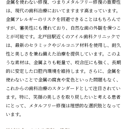
金属を使わない修復、つまりメタルフリー修復の重要性
先進技術を駆使した診断方法
は、現代の歯科治療においてますます高まっています。
治療の成功を支えるデジタル技術
金属アレルギーのリスクを回避できることはもちろんで
患者参加型の治療プラン作成
すが、審美性にも優れており、自然な歯の外観を保つこ
長期的な健康を見据えた治療
とが可能です。北戸田駅近くのアイル歯科クリニックで
は、最新のセラミックやジルコニア材料を使用し、耐久
治療の透明性と患者との信頼関係
性と美しさを兼ね備えた治療を提供しています。このよ
未来を見据えた歯科治療の展望
うな素材は、金属よりも軽量で、咬合圧にも強く、長期
的に安定した口腔内環境を維持します。さらに、金属を
使わないことで金属の腐食や変色といった問題もなく、
これからの歯科治療のスタンダードとして注目されてい
ます。特に、笑顔の美しさを取り戻したいと考える患者
にとって、メタルフリー修復は理想的な選択肢となって
います。