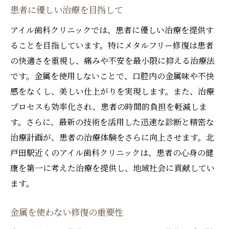
最新設備と技術の導入
患者に優しい治療を目指して
患者一人ひとりへの配慮
アイル歯科クリニックでは、患者に優しい治療を提供す
持続可能な治療の提供
ることを目指しています。特にメタルフリー修復は患者
歯科治療の未来を切り開く
の快適さを重視し、痛みや不安を最小限に抑える治療法
自然な美しさを実現する歯科メタルフリー修復
です。金属を使用しないことで、口腔内の金属味や不快
のメリット
感をなくし、美しい仕上がりを実現します。また、治療
本来の笑顔を取り戻す
プロセスも効率化され、患者の時間的負担を軽減しま
歯科医が語るメタルフリーの強み
す。さらに、最新の技術を活用した迅速な診断と精密な
治療計画が、患者の治療体験をさらに向上させます。北
メタルフリーがもたらす心理的効果
戸田駅近くのアイル歯科クリニックは、患者の心身の健
審美性と機能性の両立
康を第一に考えた治療を提供し、地域社会に貢献してい
持続的な口腔内健康の維持
ます。
患者のライフスタイルに合わせた治療
精密診断から始まる北戸田駅での革新的な歯科
金属を使わない修復の重要性
治療体験