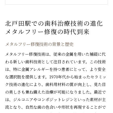
北戸田駅で提供される革新的治療法
患者に優しい治療を目指して
金属を使わない修復の重要性
北戸田駅での歯科治療技術の進化
地域社会における歯科の役割
メタルフリー修復の時代到来
美しさと健康を両立させる歯科メタルフリー修
復の魅力
メタルフリー修復技術の背景と歴史
審美歯科としてのメタルフリーの利点
メタルフリー修復技術は、従来の金属を用いた補綴に代
自然な見た目の実現方法
わる新しい歯科技術として注目されています。この技術
金属アレルギーを避ける選択肢
は、特に金属アレルギーを持つ患者にとって、より安全
な選択肢を提供します。1970年代から始まったセラミッ
最新技術で得られる美しい口元
ク技術の進化により、歯科用材料の質が向上し、見た目
健康を維持するための予防策
の美しさも兼ね備えた治療が可能になりました。最近で
持続的な美しさを保つためのケア
は、ジルコニアやコンポジットレジンといった素材が主
アイル歯科クリニックで体験する最新のメタル
流となり、自然な歯の色合いや形状を再現することがで
フリー技術