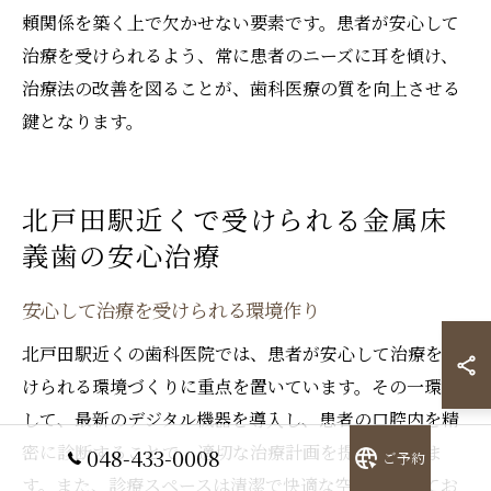
頼関係を築く上で欠かせない要素です。患者が安心して
治療を受けられるよう、常に患者のニーズに耳を傾け、
治療法の改善を図ることが、歯科医療の質を向上させる
鍵となります。
北戸田駅近くで受けられる金属床
義歯の安心治療
安心して治療を受けられる環境作り
北戸田駅近くの歯科医院では、患者が安心して治療を受
けられる環境づくりに重点を置いています。その一環と
して、最新のデジタル機器を導入し、患者の口腔内を精
密に診断することで、適切な治療計画を提案していま
048-433-0008
ご予約
す。また、診療スペースは清潔で快適な空間となってお