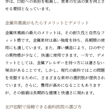
歩は、口腔への負担を軽減し、患者の生活の質を向上さ
歯科治療がもたらすメンタルヘルスへの効
せる要因となっています。
果
患者の声を反映した治療改善例
金属床義歯がもたらすメリットとデメリット
北戸田駅近くで受けられる金属床義歯の安心治
金属床義歯の最大のメリットは、その耐久性と自然なフ
療
ィット感です。金属素材は高い強度を持ち、長期間の使
安心して治療を受けられる環境作り
用にも適しています。また、薄い構造により、口の中で
の異物感が少なく、快適に使用できます。一方で、デメ
北戸田駅周辺の歯科医院の特徴
リットとしては、金属アレルギーを持つ方には適さない
アフターケアサービスの充実度
場合があることです。しかし、現代の歯科ではこの問題
患者の安全を守るための取り組み
を克服するために、さまざまな素材の選択肢が提供され
治療前に知っておくべきポイント
ています。さらに、費用が高めになることもあります
地域密着型の歯科治療の魅力
が、その価値は長期的な健康と快適さに現れます。
患者一人ひとりに合った最適な歯科治療の選択
法
北戸田駅で信頼できる歯科医院の選び方