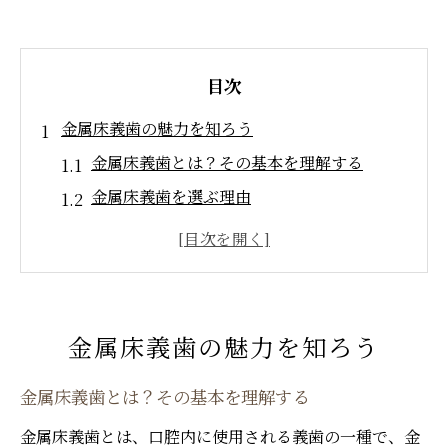
目次
金属床義歯の魅力を知ろう
金属床義歯とは？その基本を理解する
金属床義歯を選ぶ理由
金属床義歯の進化とその歴史
金属床義歯がもたらすメリットとデメリット
北戸田駅で信頼できる歯科医院の選び方
金属床義歯の導入事例と患者の声
金属床義歯の魅力を知ろう
金属床義歯がもたらす快適なフィット感と耐久
性の秘密
金属床義歯とは？その基本を理解する
なぜ金属床義歯はフィット感が良いのか
金属床義歯とは、口腔内に使用される義歯の一種で、金