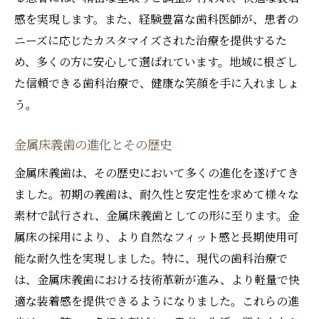
金属床義歯で日常生活を快適にする歯科の選び
感を実現します。また、経験豊富な歯科医師が、患者の
方
ニーズに応じたカスタマイズされた治療を提供するた
快適な生活を実現する歯科選びのポイント
め、多くの方に安心して選ばれています。地域に根ざし
金属床義歯が日常生活に与える影響
た信頼できる歯科治療で、健康な笑顔を手に入れましょ
歯科選びにおける患者レビューの重要性
う。
ストレスフリーな治療を提供する歯科
金属床義歯の進化とその歴史
生活の質を向上させるための歯科治療
北戸田駅周辺のおすすめ歯科医院紹介
金属床義歯は、その歴史において多くの進化を遂げてき
ました。初期の義歯は、耐久性と安定性を求めて様々な
信頼できる歯科が提供する健康的で美しい笑顔
素材で試行され、金属床義歯としての形に至ります。金
の実現
属床の採用により、より自然なフィット感と長期使用可
美しい笑顔を手に入れるための歯科治療
能な耐久性を実現しました。特に、現代の歯科治療で
信頼できる歯科の見極め方
は、金属床義歯における技術革新が進み、より軽量で快
健康的な口腔環境のためのアドバイス
適な装着感を提供できるようになりました。これらの進
患者との信頼関係を築く歯科の取り組み