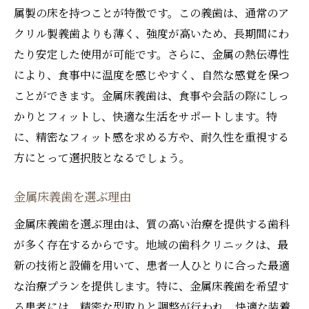
耐久性を実現する材料の選び方
属製の床を持つことが特徴です。この義歯は、通常のア
クリル製義歯よりも薄く、強度が高いため、長期間にわ
金属床義歯の設計とその技術
たり安定した使用が可能です。さらに、金属の熱伝導性
フィット感を向上させるための調整方法
により、食事中に温度を感じやすく、自然な感覚を保つ
長期使用に耐える金属床義歯のケア
ことができます。金属床義歯は、食事や会話の際にしっ
実際の使用者からのフィードバック
かりとフィットし、快適な生活をサポートします。特
最新歯科技術で実現する患者に最適な金属床義
に、精密なフィット感を求める方や、耐久性を重視する
歯治療
方にとって選択肢となるでしょう。
最新のスキャニング技術の活用法
CAD/CAMシステムによる精密な治療
金属床義歯を選ぶ理由
患者一人ひとりに合わせた治療プラン
金属床義歯を選ぶ理由は、質の高い治療を提供する歯科
技術革新がもたらす金属床義歯の未来
が多く存在するからです。地域の歯科クリニックは、最
新の技術と設備を用いて、患者一人ひとりに合った最適
治療期間を短縮するテクノロジー
な治療プランを提供します。特に、金属床義歯を希望す
具体的な症例紹介と結果
る患者には、精密な型取りと調整が行われ、快適な装着