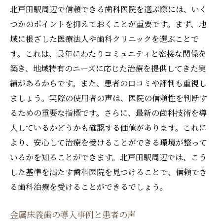
個々のニーズに応える治療プランの立て方
北戸田駅周辺で信頼できる歯科医院を選ぶ際には、いく
歯科医と患者のコミュニケーションの重要
つかのポイントを抑えておくことが重要です。まず、地
性
域に根ざした医療法人や歯科クリニックを選ぶことで
最適な治療法を選ぶためのカウンセリング
す。これは、長年にわたりコミュニティと密接な関係を
築き、地域特有のニーズに応じた治療を提供してきた実
金属床義歯以外の選択肢について
績があるからです。また、患者の口コミや評判も重視し
治療中に注意すべきリスクとその対策
ましょう。実際の使用者の声は、医院の信頼性を判断す
患者のライフスタイルに合わせた治療提案
るための重要な指標です。さらに、最新の歯科技術を導
金属床義歯で健康的な口腔環境を手に入れるコ
入しているかどうかも確認する価値があります。これに
ツ
より、安心して治療を受けることができる環境が整って
日々のケアで健康な口腔環境を保つ方法
いるかを知ることができます。北戸田駅周辺では、こう
金属床義歯のメンテナンスガイド
した基準を満たす歯科医院を見つけることで、信頼でき
プロが教えるセルフケアのポイント
る歯科治療を受けることができるでしょう。
病院での定期的なチェックアップの必要性
金属床義歯の導入事例と患者の声
口腔環境改善のための食生活の見直し