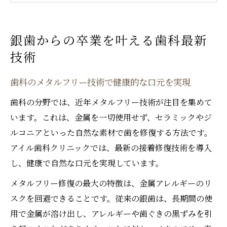
歯科で注目される即日修復の進化と特徴
歯科における銀歯卒業のメリットとは何か
銀歯からの卒業を叶える歯科最新
金属アレルギー対策に最適な歯科の方法を
技術
紹介
メタルフリー即日修復が支持される理由
歯科のメタルフリー技術で健康的な口元を実現
歯科の即日修復がもたらす利便性と安心感
歯科の分野では、近年メタルフリー技術が注目を集めて
歯科治療で実現するメタルフリーの美しさ
います。これは、金属を一切使用せず、セラミックやジ
歯科で即日修復が選ばれる健康面の理由
ルコニアといった自然な素材で歯を修復する方法です。
歯科のメタルフリー即日修復が人気の背景
アイル歯科クリニックでは、最新の接着修復技術を導入
し、健康で自然な口元を実現しています。
歯科の新技術で叶う自然な仕上がりの秘密
健康志向なら歯科の接着修復を選ぶべき
メタルフリー修復の最大の特徴は、金属アレルギーのリ
スクを回避できることです。従来の銀歯は、長期間の使
歯科で選ばれる接着修復の優れた安全性
用で金属が溶け出し、アレルギーや歯ぐきの黒ずみを引
歯科の接着修復が健康に与えるメリット