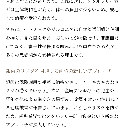
き起こすことがあります。これに対し、メタルフリー素
銀歯に比べて歯科の接着修復が優れる点
材は生体親和性が高く、体への負担が少ないため、安心
歯科の接着修復が安心な理由を解説
して治療を受けられます。
歯科で健康志向の方が選ぶべき治療法
さらに、セラミックやジルコニアは自然な透明感と色調
審美歯科分野で注目のメタルフリー治療法
を持ち、見た目も非常に美しいのが特徴です。健康面だ
歯科で実現する美しさ重視のメタルフリー
けでなく、審美性や快適な噛み心地も両立できる点が、
治療
多くの患者様から支持される理由です。
歯科のメタルフリー治療が審美性に優れる
理由
銀歯のリスクを回避する歯科の新しいアプローチ
歯科の審美治療で金属を使わない選択肢
銀歯は保険適用で手軽に治療できる一方、さまざまなリ
歯科のメタルフリー治療で見た目も安心
スクが潜んでいます。特に、金属アレルギーの発症や、
自然な仕上がりを叶える歯科の新治療
経年劣化による歯ぐきの黒ずみ、金属イオンの溶出によ
銀歯のリスクを回避する新しい選択肢
る健康被害が報告されています。こうしたリスクを防ぐ
ため、歯科業界ではメタルフリー即日修復という新たな
歯科で銀歯のリスクを避ける最新技術
アプローチが拡大しています。
金属アレルギー対策に歯科の新提案