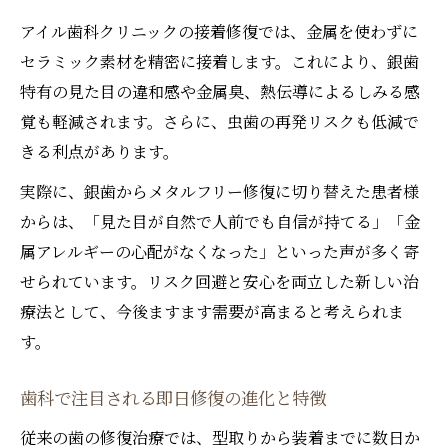
アイル歯科クリニックの接着修復では、金属を使わずに
歯科でできる銀歯リスク回避のポイント
セラミック素材を精密に接着します。これにより、銀歯
歯科のメタルフリー治療が安全な理由とは
特有の見た目の違和感や金属臭、熱伝導によるしみる感
歯科で選ばれる銀歯以外の治療法を解説
覚も軽減されます。さらに、虫歯の再発リスクも低減で
美しさと安全性を両立した即日修復体験
きる利点があります。
歯科で体験する即日修復の魅力と手順
実際に、銀歯からメタルフリー修復に切り替えた患者様
歯科の即日修復が美しさと安全を支える理
からは、「見た目が自然で人前でも自信が持てる」「金
由
属アレルギーの心配がなくなった」といった声が多く寄
歯科で受ける即日修復の流れとポイント
せられています。リスク回避と安心を両立した新しい治
歯科のメタルフリー即日修復の体験談紹介
療法として、今後ますます需要が高まると考えられま
歯科の即日修復で得られる安心感とは
す。
歯科で注目される即日修復の進化と特徴
従来の歯の修復治療では、型取りから装着までに数日か