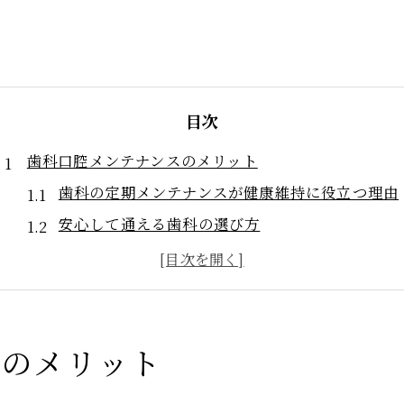
目次
歯科口腔メンテナンスのメリット
歯科の定期メンテナンスが健康維持に役立つ理由
安心して通える歯科の選び方
歯科メンテナンスで虫歯や歯周病を予防しよう
定期検診とクリーニングの効果を実感するために
歯科でのメンテナンスは家族全員におすすめ
歯科の定期検診がもたらす口腔の健康維持法
スのメリット
歯科定期検診が健康維持に大切な理由とは