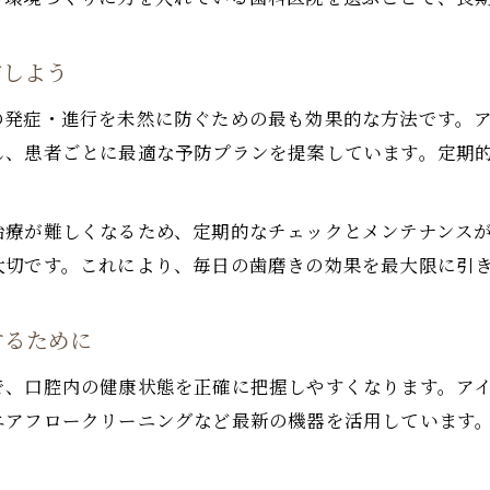
歯科通院の習慣が家族の予防意識を高める理由
毎日のセルフケアと歯科メンテナンスの関係性
防しよう
定期メンテナンスを続けやすい工夫を紹介
の発症・進行を未然に防ぐための最も効果的な方法です。
歯科ケアの頻度や費用の目安を解説します
し、患者ごとに最適な予防プランを提案しています。定期
歯科メンテナンスはどのくらいの頻度が最適？
定期検診やクリーニングの費用相場を徹底解説
治療が難しくなるため、定期的なチェックとメンテナンス
歯科の費用を抑えながら健康を維持するコツ
大切です。これにより、毎日の歯磨きの効果を最大限に引
家計に優しい歯科の定期ケア継続方法とは
歯科ケアの費用と頻度に関するよくある疑問
するために
早期発見と予防を叶える歯科定期ケアの極意
で、口腔内の健康状態を正確に把握しやすくなります。ア
歯科定期ケアで虫歯や歯周病を防ぐ方法
エアフロークリーニングなど最新の機器を活用しています
早期発見に役立つ歯科メンテナンスの手順
歯科衛生士による予防指導が健康を支える