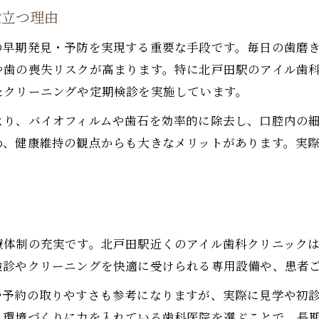
定期検診で早期発見できる歯科トラブル
役立つ理由
歯科医師による定期的なクリーニングの重要性
の早期発見・予防を実現する重要な手段です。毎日の歯磨
歯科衛生士のアドバイスでセルフケア向上へ
や歯の喪失リスクが高まります。特に北戸田駅のアイル歯
歯科の定期検診はどのくらいの頻度が最適？
たクリーニングや定期検診を実施しています。
快適なクリーニング体験ならアイル歯科クリニック
より、バイオフィルムや歯石を効率的に除去し、口腔内の
アイル歯科クリニックが選ばれる快適な理由
め、健康維持の観点からも大きなメリットがあります。実
歯科クリーニングで実感できる爽快な効果
。
アイル歯科の丁寧な定期メンテナンス体験談
歯科クリーニングの痛みや不安を軽減する工夫
快適に続ける歯科通院のためのサポート体制
療体制の充実です。北戸田駅近くのアイル歯科クリニック
定期メンテナンスを習慣にしたい理由を知る
検診やクリーニングを快適に受けられる専用設備や、患者
歯科定期メンテナンスが習慣化するメリット
や予約の取りやすさも参考になりますが、実際に見学や初
定期メンテナンスで得られる健康の変化とは
る環境づくりに力を入れている歯科医院を選ぶことで、長