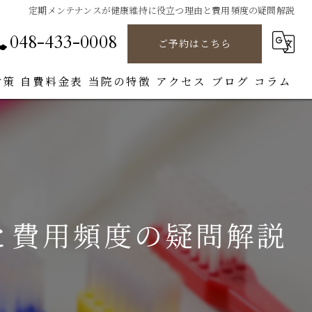
定期メンテナンスが健康維持に役立つ理由と費用頻度の疑問解説
048-433-0008
ご予約はこちら
対策
自費料金表
当院の特徴
アクセス
ブログ
コラム
クリーニング
予防歯科
審美歯科
と費用頻度の疑問解説
インプラント
CAD/CAM